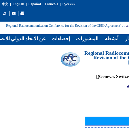
English
Español
Français
Русский
中文
|
|
|
|
: [Regional Radiocommunication Conference for the Revision of the GE89 Agreement
:
ات
ار
أنشطة
المنشورات
إحصاءات
عن الاتحاد الدولي للاتص
[Regional Radiocom
Revision of th
ة