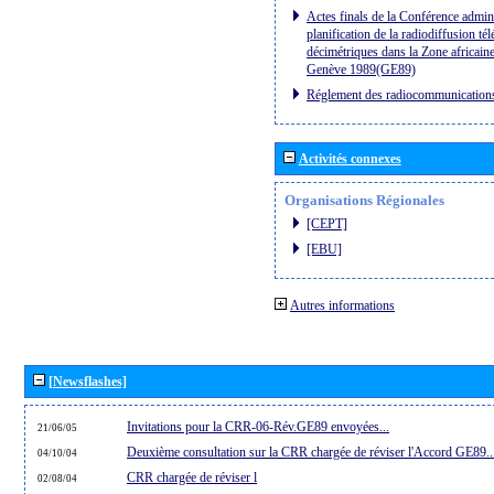
Actes finals de la Conférence admini
planification de la radiodiffusion té
décimétriques dans la Zone africaine
Genève 1989(GE89)
Réglement des radiocommunication
Activités connexes
Organisations Régionales
[CEPT]
[EBU]
Autres informations
[Newsflashes]
Invitations pour la CRR-06-Rév.GE89 envoyées...
21/06/05
Deuxième consultation sur la CRR chargée de réviser l'Accord GE89..
04/10/04
CRR chargée de réviser l
02/08/04