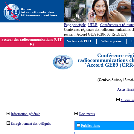
Page principale
:
UIT-R
:
Conférences et réunion
Conférence régionale des radiocommunications c
réviser l´Accord GE89 (CRR-06-Rev.GE89)
Secteur des radiocommunications (UIT-
Secteurs de l'UIT
Salle de presse
E
R)
Conférence régi
radiocommunications cha
´Accord GE89 (CRR
(Genève, Suisse, 15 mai
Actes final
Afficher to
Information générale
Documents
Enregistrement des délégués
Publications