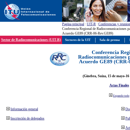
Pagína principal
:
UIT-R
:
Conferencias y reunio
Conferencia Regional de Radiocomunicaciones par
Acuerdo GE89 (CRR-06-Rev.GE89)
Sector de Radiocomunicaciones (UIT-R)
Sectores de la UIT
Sala de prensa
Conferencia Reg
Radiocomunicaciones pa
Acuerdo GE89 (CRR-
(Ginebra, Suiza, 15 de mayo-16 
Actas Finales
Expandir todo
Información general
Do
Inscripción de delegados
Pub
Act