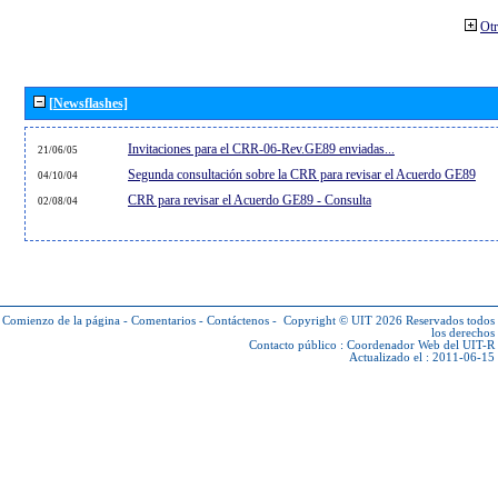
Otr
[Newsflashes]
Invitaciones para el CRR-06-Rev.GE89 enviadas...
21/06/05
Segunda consultación sobre la CRR para revisar el Acuerdo GE89
04/10/04
CRR para revisar el Acuerdo GE89 - Consulta
02/08/04
Comienzo de la página
-
Comentarios
-
Contáctenos
-
Copyright © UIT 2026
Reservados todos
los derechos
Contacto público :
Coordenador Web del UIT-R
Actualizado el : 2011-06-15