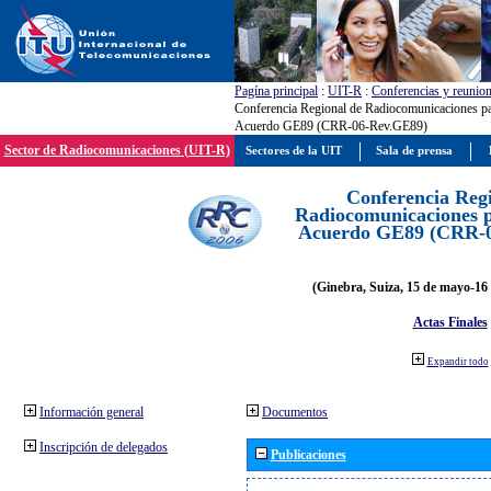
Pagína principal
:
UIT-R
:
Conferencias y reunio
Conferencia Regional de Radiocomunicaciones par
Acuerdo GE89 (CRR-06-Rev.GE89)
Sector de Radiocomunicaciones (UIT-R)
Sectores de la UIT
Sala de prensa
Conferencia Reg
Radiocomunicaciones pa
Acuerdo GE89 (CRR-
(Ginebra, Suiza, 15 de mayo-16 
Actas Finales
Expandir todo
Información general
Documentos
Inscripción de delegados
Publicaciones