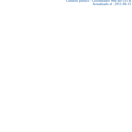
Contacto público :
Coordenador Web del UIT-R
Actualizado el : 2011-06-15