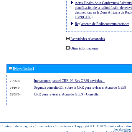
Actas Finales de la Conferencia Administ
planificación de la radiodifusión de telev
decimétricas en la Zona Africana de Radi
1989(GE89)
Reglamento de Radiocommunicaciones
Actividades relacionadas
Otras informaciones
[Newsflashes]
Invitaciones para el CRR-06-Rev.GE89 enviadas...
21/06/05
Segunda consultación sobre la CRR para revisar el Acuerdo GE89
04/10/04
CRR para revisar el Acuerdo GE89 - Consulta
02/08/04
Comienzo de la página
-
Comentarios
-
Contáctenos
-
Copyright © UIT 2026
Reservados todos
los derechos