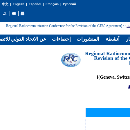
English
Español
Français
Русский
中文
|
|
|
|
: [Regional Radiocommunication Conference for the Revision of the GE89 Agreement
:
ات
ار
أنشطة
المنشورات
إحصاءات
عن الاتحاد الدولي للاتص
[Regional Radiocom
Revision of th
ة