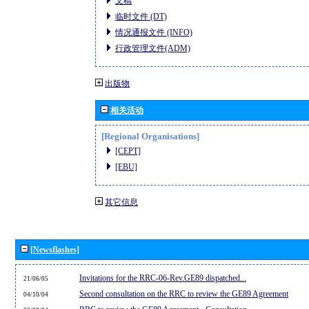
文稿
临时文件 (DT)
情况通报文件 (INFO)
行政管理文件(ADM)
出版物
相关活动
[Regional Organisations]
[CEPT]
[EBU]
其它信息
[Newsflashes]
Invitations for the RRC-06-Rev.GE89 dispatched...
21/06/05
Second consultation on the RRC to review the GE89 Agreement
04/10/04