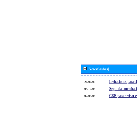
[Newsflashes]
Invitaciones para 
21/06/05
Segunda consultaci
04/10/04
CRR para revisar 
02/08/04