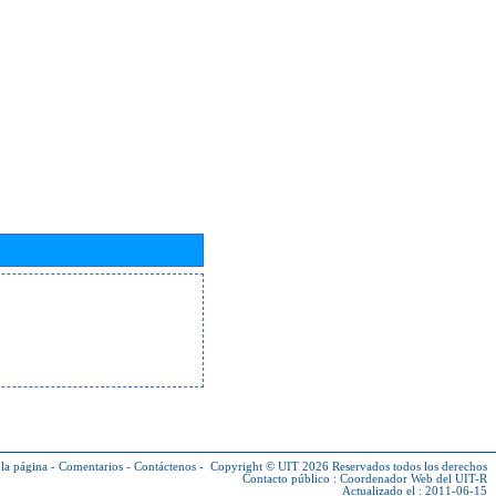
la página
-
Comentarios
-
Contáctenos
-
Copyright © UIT 2026
Reservados todos los derechos
Contacto público :
Coordenador Web del UIT-R
Actualizado el : 2011-06-15