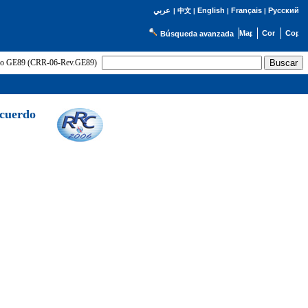
English
Français
Русский
عربي
|
中文
|
|
|
Búsqueda avanzada
uerdo GE89 (CRR-06-Rev.GE89)
Acuerdo