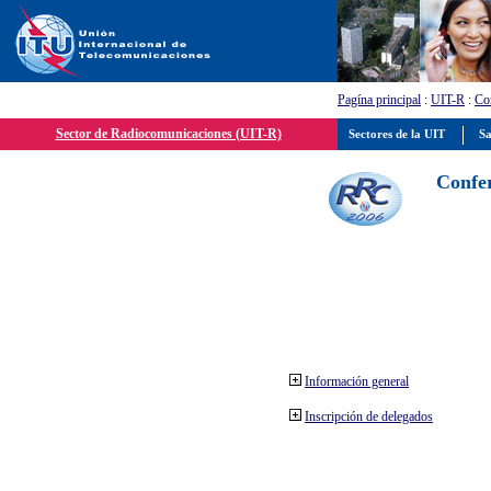
Pagína principal
:
UIT-R
:
Con
Sector de Radiocomunicaciones (UIT-R)
Sectores de la UIT
Sa
Confer
Información general
Inscripción de delegados