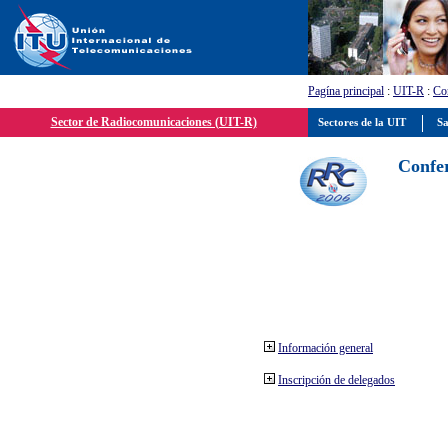
Pagína principal
:
UIT-R
:
Con
Sector de Radiocomunicaciones (UIT-R)
Sectores de la UIT
Sa
Confer
Información general
Inscripción de delegados