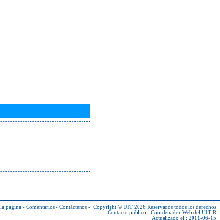
la página
-
Comentarios
-
Contáctenos
-
Copyright © UIT 2026
Reservados todos los derechos
Contacto público :
Coordenador Web del UIT-R
Actualizado el : 2011-06-15