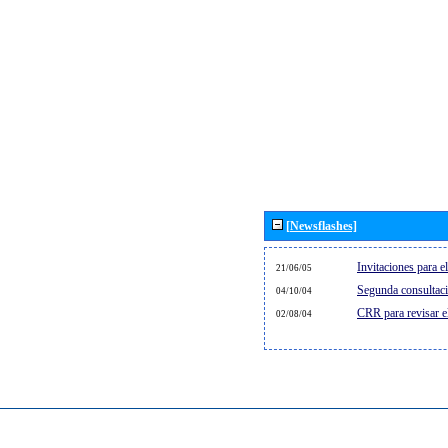
[Newsflashes]
Invitaciones para 
21/06/05
Segunda consultaci
04/10/04
CRR para revisar 
02/08/04