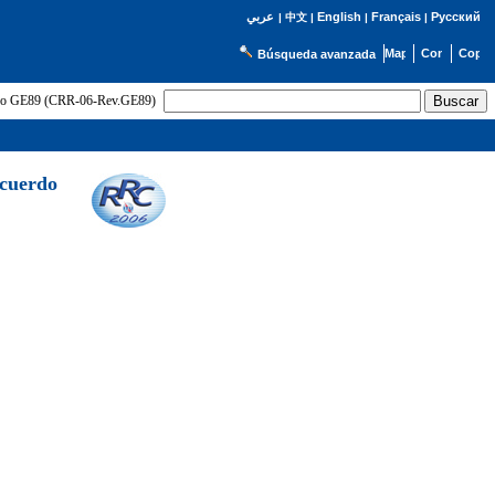
English
Français
Русский
عربي
|
中文
|
|
|
Búsqueda avanzada
uerdo GE89 (CRR-06-Rev.GE89)
Acuerdo