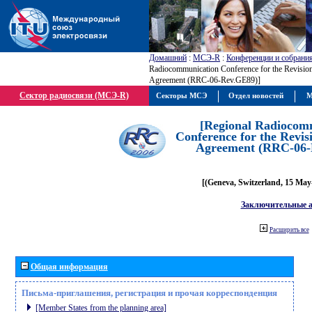
Домашний
:
МСЭ-R
:
Конференции и собрани
Radiocommunication Conference for the Revisio
Agreement (RRC-06-Rev.GE89)]
Сектор радиосвязи (МСЭ-R)
Секторы МСЭ
Отдел новостей
М
[Regional Radiocom
Conference for the Revis
Agreement (RRC-06-
[(Geneva, Switzerland, 15 May
Заключительные 
Расширить все
Общая информация
Письма-приглашения, регистрация и прочая корреспонденция
[Member States from the planning area]