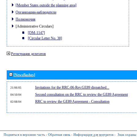
[Member States outside the planning area]
Организации-наблюдатели
Полномочия
[Administrative Circulars]
[DM-1147]
[Circular Letter No. 38]
Регистрация делегатов
[Newsflashes]
Invitations for the RRC-06-Rev.GE89 dispatched...
21/06/05
Second consultation on the RRC to review the GE89 Agreement
04/10/04
RRC to review the GE89 Agreement - Consultation
02/08/04
Подняться в верхнюю часть
-
Обратная связь
-
Информация для контактов
-
Знак охраны