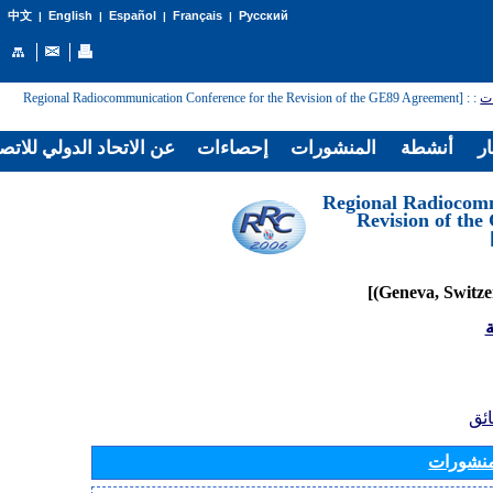
English
Español
Français
Русский
中文
|
|
|
|
: [Regional Radiocommunication Conference for the Revision of the GE89 Agreement
:
ات
ار
أنشطة
المنشورات
إحصاءات
عن الاتحاد الدولي للاتص
[Regional Radiocom
Revision of th
ة
ائق
منشورات