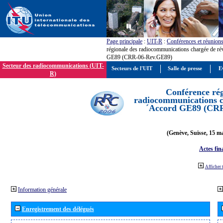
Page principale
:
UIT-R
:
Conférences et réunion
régionale des radiocommunications chargée de ré
GE89 (CRR-06-Rev.GE89)
Secteur des radiocommunications (UIT-
Secteurs de l'UIT
Salle de presse
E
R)
Conférence rég
radiocommunications ch
´Accord GE89 (CR
(Genève, Suisse, 15 ma
Actes fin
Afficher 
Information générale
Enregistrement des délégués