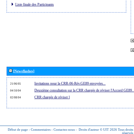
Liste finale des Participants
[Newsflashes]
Invitations pour la CRR-06-Rév.GE89 envoyées...
21/06/05
Deuxième consultation sur la CRR chargée de réviser l'Accord GE89..
04/10/04
CRR chargée de réviser l
02/08/04
Début de page
-
Commentaires
-
Contactez-nous
-
Droits d'auteur © UIT 2026
Tous droits
réservés