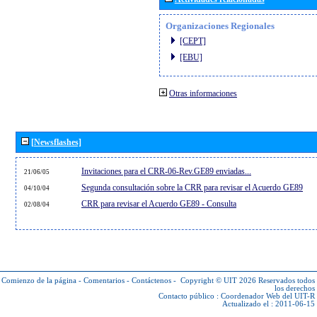
Organizaciones Regionales
[CEPT]
[EBU]
Otras informaciones
[Newsflashes]
Invitaciones para el CRR-06-Rev.GE89 enviadas...
21/06/05
Segunda consultación sobre la CRR para revisar el Acuerdo GE89
04/10/04
CRR para revisar el Acuerdo GE89 - Consulta
02/08/04
Comienzo de la página
-
Comentarios
-
Contáctenos
-
Copyright © UIT 2026
Reservados todos
los derechos
Contacto público :
Coordenador Web del UIT-R
Actualizado el : 2011-06-15