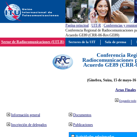
Pagína principal
:
UIT-R
:
Conferencias y reunio
Conferencia Regional de Radiocomunicaciones par
Acuerdo GE89 (CRR-06-Rev.GE89)
Sector de Radiocomunicaciones (UIT-R)
Sectores de la UIT
Sala de prensa
Conferencia Reg
Radiocomunicaciones pa
Acuerdo GE89 (CRR-
(Ginebra, Suiza, 15 de mayo-16 
Actas Finales
Expandir todo
Información general
Documentos
Inscripción de delegados
Publicaciones
Actividades relacionadas