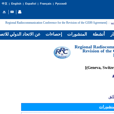
English
Español
Français
Русский
中文
|
|
|
|
: [Regional Radiocommunication Conference for the Revision of the GE89 Agreement
:
ات
ار
أنشطة
المنشورات
إحصاءات
عن الاتحاد الدولي للاتص
[Regional Radiocom
Revision of th
ة
ائق
منشورات