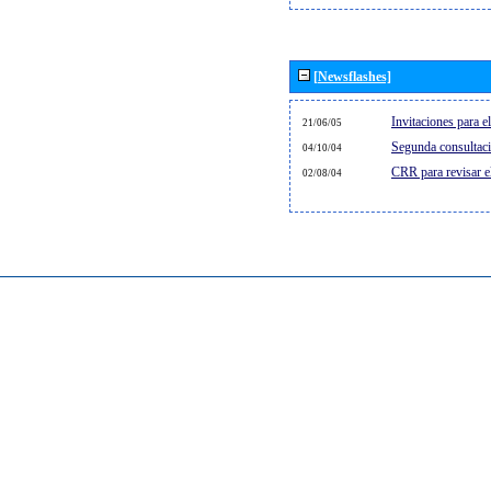
[Newsflashes]
Invitaciones para 
21/06/05
Segunda consultaci
04/10/04
CRR para revisar 
02/08/04