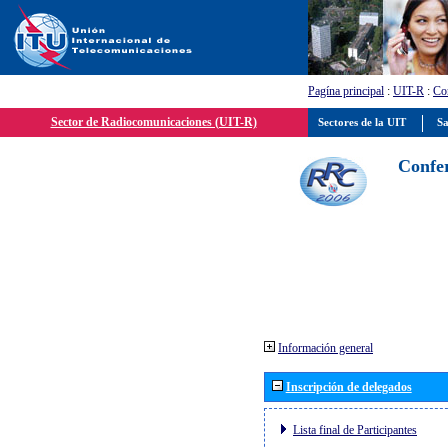
Pagína principal
:
UIT-R
:
Con
Sector de Radiocomunicaciones (UIT-R)
Sectores de la UIT
Sa
Confer
Información general
Inscripción de delegados
Lista final de Participantes