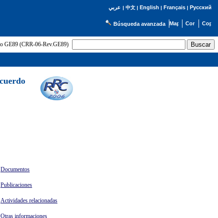
English
Français
Русский
عربي
|
中文
|
|
|
Búsqueda avanzada
uerdo GE89 (CRR-06-Rev.GE89)
Acuerdo
Documentos
Publicaciones
Actividades relacionadas
Otras informaciones