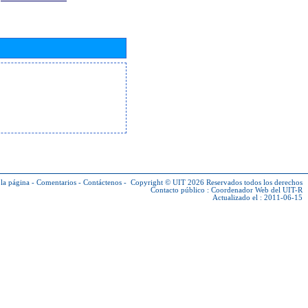
la página
-
Comentarios
-
Contáctenos
-
Copyright © UIT 2026
Reservados todos los derechos
Contacto público :
Coordenador Web del UIT-R
Actualizado el : 2011-06-15