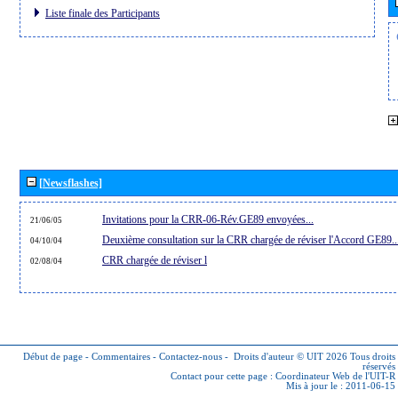
Liste finale des Participants
[Newsflashes]
Invitations pour la CRR-06-Rév.GE89 envoyées...
21/06/05
Deuxième consultation sur la CRR chargée de réviser l'Accord GE89..
04/10/04
CRR chargée de réviser l
02/08/04
Début de page
-
Commentaires
-
Contactez-nous
-
Droits d'auteur © UIT 2026
Tous droits
réservés
Contact pour cette page :
Coordinateur Web de l'UIT-R
Mis à jour le : 2011-06-15