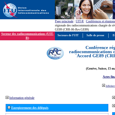
Page principale
:
UIT-R
:
Conférences et réunion
régionale des radiocommunications chargée de ré
GE89 (CRR-06-Rev.GE89)
Secteur des radiocommunications (UIT-
Secteurs de l'UIT
Salle de presse
E
R)
Conférence rég
radiocommunications ch
´Accord GE89 (CR
(Genève, Suisse, 15 ma
Actes fin
Afficher 
Information générale
Enregistrement des délégués