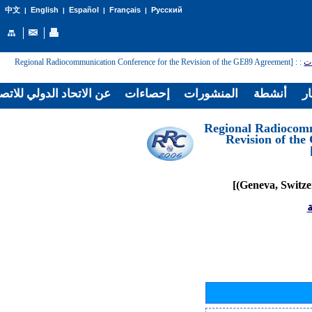
English
Español
Français
Русский
中文
|
|
|
|
: [Regional Radiocommunication Conference for the Revision of the GE89 Agreement
:
ات
ار
أنشطة
المنشورات
إحصاءات
عن الاتحاد الدولي للاتص
[Regional Radiocom
Revision of th
ة