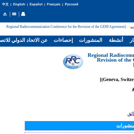
English
Español
Français
Русский
中文
|
|
|
|
: [Regional Radiocommunication Conference for the Revision of the GE89 Agreement
:
ات
ار
أنشطة
المنشورات
إحصاءات
عن الاتحاد الدولي للاتص
[Regional Radiocom
Revision of th
ة
ائق
منشورات