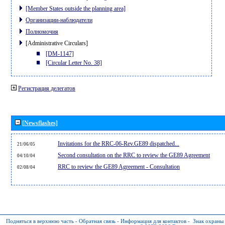
[Member States outside the planning area]
Организации-наблюдатели
Полномочия
[Administrative Circulars]
[DM-1147]
[Circular Letter No. 38]
Регистрация делегатов
[Newsflashes]
Invitations for the RRC-06-Rev.GE89 dispatched...
21/06/05
Second consultation on the RRC to review the GE89 Agreement
04/10/04
RRC to review the GE89 Agreement - Consultation
02/08/04
Подняться в верхнюю часть
-
Обратная связь
-
Информация для контактов
-
Знак охраны