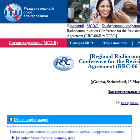
Домашний
:
МСЭ-R
:
Конференции и собрани
Radiocommunication Conference for the Revisio
Agreement (RRC-06-Rev.GE89)]
Сектор радиосвязи (МСЭ-R)
Секторы МСЭ
Отдел новостей
М
[Regional Radiocom
Conference for the Revis
Agreement (RRC-06-
[(Geneva, Switzerland, 15 May
Заключительные 
Расширить все
Общая информация
Письма-приглашения, регистрация и прочая корреспонденция
[Member States from the planning area]