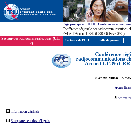
Page principale
:
UIT-R
:
Conférences et réunion
Conférence régionale des radiocommunications c
réviser l´Accord GE89 (CRR-06-Rev.GE89)
Secteur des radiocommunications (UIT-
Secteurs de l'UIT
Salle de presse
E
R)
Conférence régi
radiocommunications cha
´Accord GE89 (CRR
(Genève, Suisse, 15 mai
Actes final
Afficher to
Information générale
Enregistrement des délégués