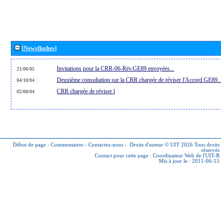
[Newsflashes]
Invitations pour la CRR-06-Rév.GE89 envoyées...
21/06/05
Deuxième consultation sur la CRR chargée de réviser l'Accord GE89..
04/10/04
CRR chargée de réviser l
02/08/04
Début de page
-
Commentaires
-
Contactez-nous
-
Droits d'auteur © UIT 2026
Tous droits
réservés
Contact pour cette page :
Coordinateur Web de l'UIT-R
Mis à jour le : 2011-06-15