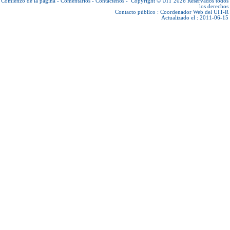
Comienzo de la página
-
Comentarios
-
Contáctenos
-
Copyright © UIT 2026
Reservados todos
los derechos
Contacto público :
Coordenador Web del UIT-R
Actualizado el : 2011-06-15