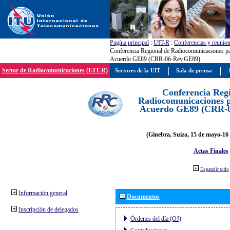
Pagína principal
:
UIT-R
:
Conferencias y reunio
Conferencia Regional de Radiocomunicaciones par
Acuerdo GE89 (CRR-06-Rev.GE89)
Sector de Radiocomunicaciones (UIT-R)
Sectores de la UIT
Sala de prensa
Conferencia Reg
Radiocomunicaciones pa
Acuerdo GE89 (CRR-
(Ginebra, Suiza, 15 de mayo-16 
Actas Finales
Expandir todo
Información general
Documentos
Inscripción de delegados
Órdenes del día (OJ)