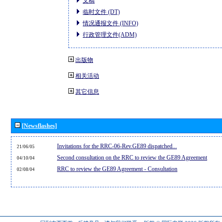
文稿
临时文件 (DT)
情况通报文件 (INFO)
行政管理文件(ADM)
出版物
相关活动
其它信息
[Newsflashes]
Invitations for the RRC-06-Rev.GE89 dispatched...
21/06/05
Second consultation on the RRC to review the GE89 Agreement
04/10/04
RRC to review the GE89 Agreement - Consultation
02/08/04