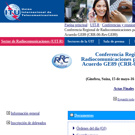
Pagína principal
:
UIT-R
:
Conferencias y reunio
Conferencia Regional de Radiocomunicaciones par
Acuerdo GE89 (CRR-06-Rev.GE89)
Sector de Radiocomunicaciones (UIT-R)
Sectores de la UIT
Sala de prensa
Conferencia Reg
Radiocomunicaciones pa
Acuerdo GE89 (CRR-
(Ginebra, Suiza, 15 de mayo-16 
Actas Finales
Expandir todo
Información general
Documentos
Inscripción de delegados
Órdenes del día (OJ)