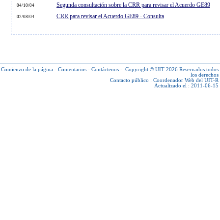
Segunda consultación sobre la CRR para revisar el Acuerdo GE89
04/10/04
CRR para revisar el Acuerdo GE89 - Consulta
02/08/04
Comienzo de la página
-
Comentarios
-
Contáctenos
-
Copyright © UIT 2026
Reservados todos
los derechos
Contacto público :
Coordenador Web del UIT-R
Actualizado el : 2011-06-15