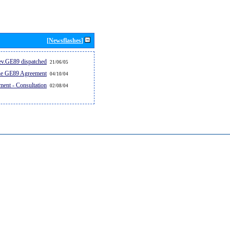
[Newsflashes]
v.GE89 dispatched...
21/06/05
the GE89 Agreement
04/10/04
ent - Consultation
02/08/04