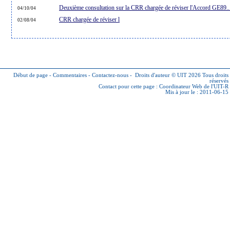
Deuxième consultation sur la CRR chargée de réviser l'Accord GE89..
04/10/04
CRR chargée de réviser l
02/08/04
Début de page
-
Commentaires
-
Contactez-nous
-
Droits d'auteur © UIT 2026
Tous droits
réservés
Contact pour cette page :
Coordinateur Web de l'UIT-R
Mis à jour le : 2011-06-15