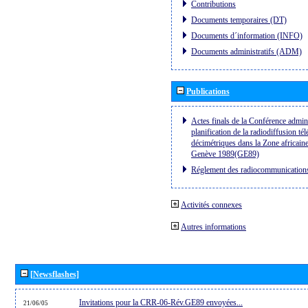
Contributions
Documents temporaires (DT)
Documents d´information (INFO)
Documents administratifs (ADM)
Publications
Actes finals de la Conférence admini
planification de la radiodiffusion té
décimétriques dans la Zone africaine
Genève 1989(GE89)
Réglement des radiocommunication
Activités connexes
Autres informations
[Newsflashes]
Invitations pour la CRR-06-Rév.GE89 envoyées...
21/06/05