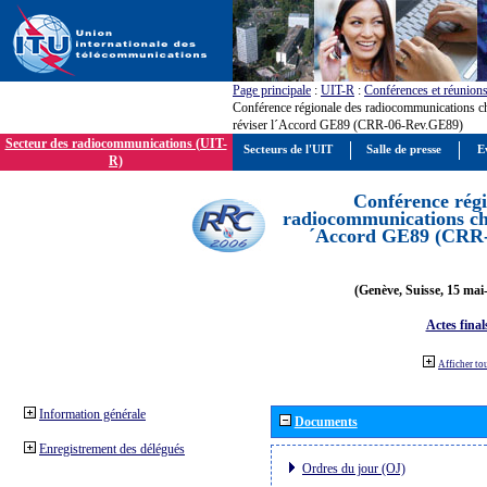
Page principale
:
UIT-R
:
Conférences et réunion
Conférence régionale des radiocommunications c
réviser l´Accord GE89 (CRR-06-Rev.GE89)
Secteur des radiocommunications (UIT-
Secteurs de l'UIT
Salle de presse
E
R)
Conférence régi
radiocommunications cha
´Accord GE89 (CRR
(Genève, Suisse, 15 mai
Actes final
Afficher to
Information générale
Documents
Enregistrement des délégués
Ordres du jour (OJ)