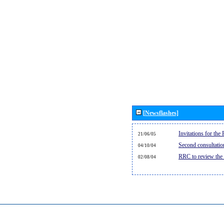
[Newsflashes]
Invitations for th
21/06/05
Second consultati
04/10/04
RRC to review the
02/08/04