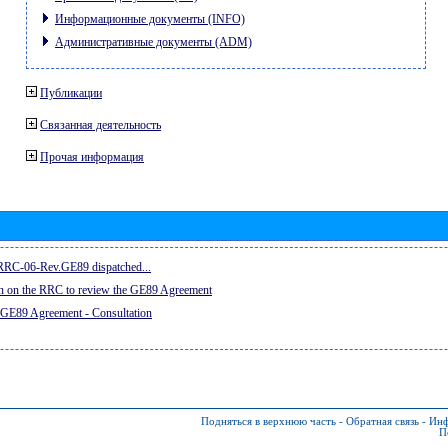
Информационные документы (INFO)
Административные документы (ADM)
Публикации
Связанная деятельность
Прочая информация
e RRC-06-Rev.GE89 dispatched...
on on the RRC to review the GE89 Agreement
 GE89 Agreement - Consultation
Подняться в верхнюю часть
-
Обратная связь
-
Инф
П