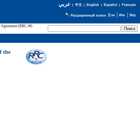
عربي
English
Español
Français
|
中文
|
|
|
Расширенный поиск
89 Agreement (RRC-06-
Э
f the