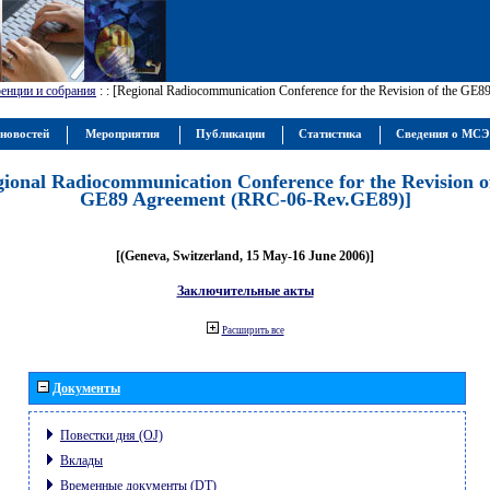
енции и собрания
:
: [Regional Radiocommunication Conference for the Revision of the GE
новостей
Мероприятия
Публикации
Статистика
Сведения о МС
gional Radiocommunication Conference for the Revision o
GE89 Agreement (RRC-06-Rev.GE89)]
[(Geneva, Switzerland, 15 May-16 June 2006)]
Заключительные акты
Расширить все
Документы
Повестки дня (OJ)
Вклады
Временные документы (DT)