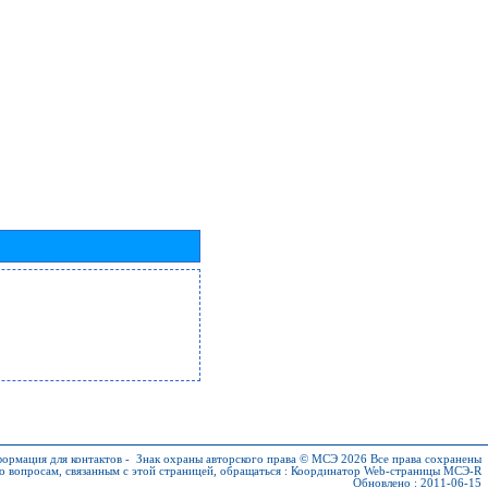
ормация для контактов
-
Знак охраны авторского права © МСЭ 2026
Все права сохранены
о вопросам, связанным с этой страницей, обращаться :
Координатор Web-страницы МСЭ-R
Обновлено : 2011-06-15