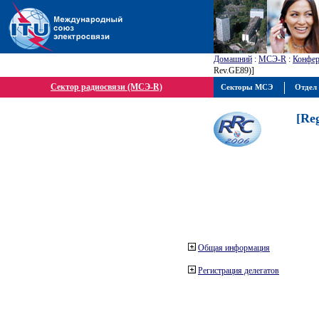
Домашний
:
МСЭ-R
:
Конфер
Rev.GE89)]
Сектор радиосвязи (МСЭ-R)
Секторы МСЭ
Отдел 
[Re
Общая информация
Регистрация делегатов