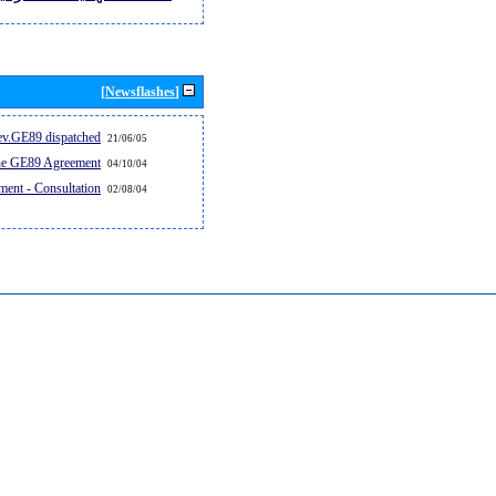
[Newsflashes]
v.GE89 dispatched...
21/06/05
the GE89 Agreement
04/10/04
ent - Consultation
02/08/04