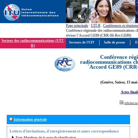
Page principale
:
UIT-R
:
Conférences et réunion
Conférence régionale des radiocommunications c
réviser l´Accord GE89 (CRR-06-Rev.GE89)
Secteur des radiocommunications (UIT-
Secteurs de l'UIT
Salle de presse
E
R)
Conférence régi
radiocommunications cha
´Accord GE89 (CRR
(Genève, Suisse, 15 mai
Actes final
Afficher to
Information générale
Lettres d´invitations, d´enregistrement et autre correspondance
Etats Membres de la zone de planification