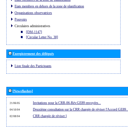
Etats membres en dehors de la zone de planification
Organisations observatrices
Pouvoirs
Circulaires administratives
[DM-1147]
[Circular Letter No. 38]
Enregistrement des délégués
Liste finale des Participants
[Newsflashes]
Invitations pour la CRR-06-Rév.GE89 envoyées...
21/06/05
Deuxième consultation sur la CRR chargée de réviser l'Accord GE89..
04/10/04
CRR chargée de réviser l
02/08/04