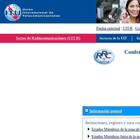
Pagína principal
:
UIT-R
:
Con
Sector de Radiocomunicaciones (UIT-R)
Sectores de la UIT
Sa
Confer
Información general
Invitaciones, registro y otra c
Estados Miembros de la zona de 
Estados Miembros fuera de la zo