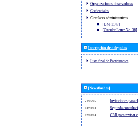
Organizaciones observadoras
Credenciales
Circulares administrativas
[DM-1147]
[Circular Letter No. 38]
Inscripción de delegados
Lista final de Participantes
[Newsflashes]
Invitaciones para 
21/06/05
Segunda consultaci
04/10/04
CRR para revisar 
02/08/04