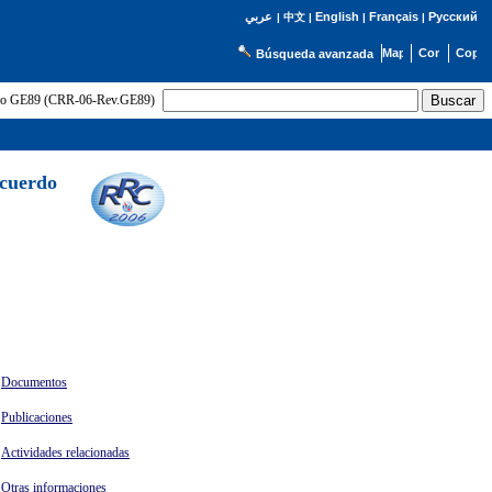
English
Français
Русский
عربي
|
中文
|
|
|
Búsqueda avanzada
uerdo GE89 (CRR-06-Rev.GE89)
Acuerdo
Documentos
Publicaciones
Actividades relacionadas
Otras informaciones