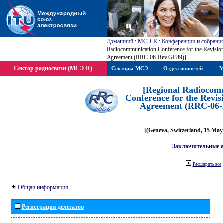
Домашний
:
МСЭ-R
:
Конференции и собрани
Radiocommunication Conference for the Revisio
Agreement (RRC-06-Rev.GE89)]
Сектор радиосвязи (МСЭ-R)
Секторы МСЭ
Отдел новостей
М
[Regional Radiocom
Conference for the Revis
Agreement (RRC-06-
[(Geneva, Switzerland, 15 May
Заключительные 
Расширить все
Общая информация
Регистрация делегатов