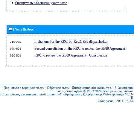
Окончательный список участников
[Newsflashes]
Invitations for the RRC-06-Rev.GE89 dispatched...
21/06/05
Second consultation on the RRC to review the GE89 Agreement
04/10/04
RRC to review the GE89 Agreement - Consultation
02/08/04
Подняться в верхнюю часть
-
Обратная связь
-
Информация для контактов
-
Знак охраны
авторского права © МСЭ 2026
Все права сохранены
По вопросам, связанным с этой страницей, обращаться :
Координатор Web-страницы МСЭ-
R
Обновлено : 2011-06-15