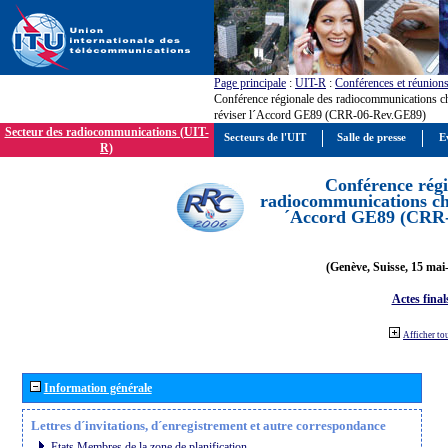
Page principale
:
UIT-R
:
Conférences et réunion
Conférence régionale des radiocommunications c
réviser l´Accord GE89 (CRR-06-Rev.GE89)
Secteur des radiocommunications (UIT-
Secteurs de l'UIT
Salle de presse
E
R)
Conférence régi
radiocommunications cha
´Accord GE89 (CRR
(Genève, Suisse, 15 mai
Actes final
Afficher to
Information générale
Lettres d´invitations, d´enregistrement et autre correspondance
Etats Membres de la zone de planification