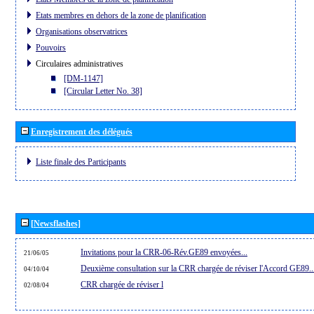
Etats membres en dehors de la zone de planification
Organisations observatrices
Pouvoirs
Circulaires administratives
[DM-1147]
[Circular Letter No. 38]
Enregistrement des délégués
Liste finale des Participants
[Newsflashes]
Invitations pour la CRR-06-Rév.GE89 envoyées...
21/06/05
Deuxième consultation sur la CRR chargée de réviser l'Accord GE89..
04/10/04
CRR chargée de réviser l
02/08/04