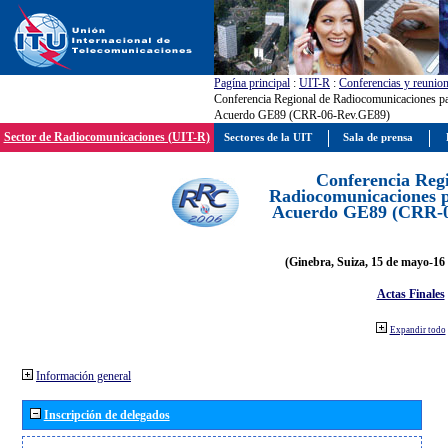
Pagína principal
:
UIT-R
:
Conferencias y reunio
Conferencia Regional de Radiocomunicaciones par
Acuerdo GE89 (CRR-06-Rev.GE89)
Sector de Radiocomunicaciones (UIT-R)
Sectores de la UIT
Sala de prensa
Conferencia Reg
Radiocomunicaciones pa
Acuerdo GE89 (CRR-
(Ginebra, Suiza, 15 de mayo-16 
Actas Finales
Expandir todo
Información general
Inscripción de delegados