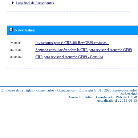
Lista final de Participantes
[Newsflashes]
Invitaciones para el CRR-06-Rev.GE89 enviadas...
21/06/05
Segunda consultación sobre la CRR para revisar el Acuerdo GE89
04/10/04
CRR para revisar el Acuerdo GE89 - Consulta
02/08/04
Comienzo de la página
-
Comentarios
-
Contáctenos
-
Copyright © UIT 2026
Reservados todos
los derechos
Contacto público :
Coordenador Web del UIT-R
Actualizado el : 2011-06-15