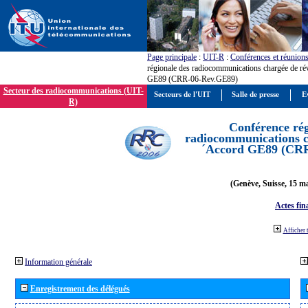
Page principale
:
UIT-R
:
Conférences et réunion
régionale des radiocommunications chargée de ré
GE89 (CRR-06-Rev.GE89)
Secteur des radiocommunications (UIT-
Secteurs de l'UIT
Salle de presse
E
R)
Conférence rég
radiocommunications ch
´Accord GE89 (CR
(Genève, Suisse, 15 ma
Actes fin
Afficher 
Information générale
Enregistrement des délégués