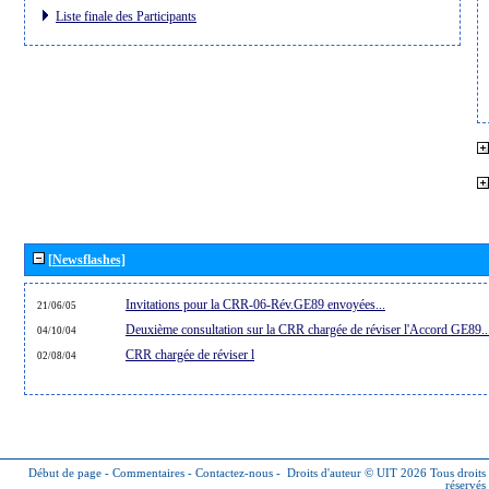
Liste finale des Participants
[Newsflashes]
Invitations pour la CRR-06-Rév.GE89 envoyées...
21/06/05
Deuxième consultation sur la CRR chargée de réviser l'Accord GE89..
04/10/04
CRR chargée de réviser l
02/08/04
Début de page
-
Commentaires
-
Contactez-nous
-
Droits d'auteur © UIT 2026
Tous droits
réservés