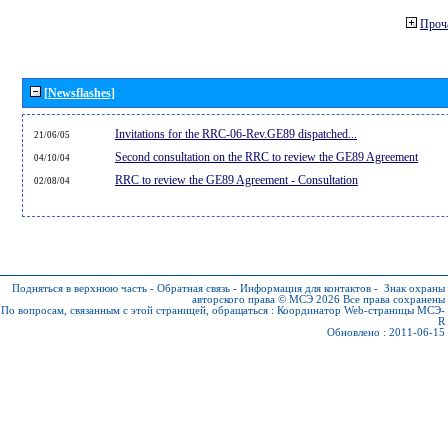
Проч
[Newsflashes]
Invitations for the RRC-06-Rev.GE89 dispatched...
21/06/05
Second consultation on the RRC to review the GE89 Agreement
04/10/04
RRC to review the GE89 Agreement - Consultation
02/08/04
Подняться в верхнюю часть
-
Обратная связь
-
Информация для контактов
-
Знак охраны
авторского права © МСЭ 2026
Все права сохранены
По вопросам, связанным с этой страницей, обращаться :
Координатор Web-страницы МСЭ-
R
Обновлено : 2011-06-15