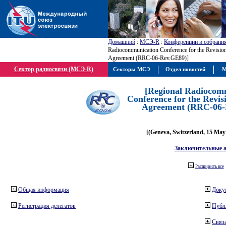
Домашний
:
МСЭ-R
:
Конференции и собрани
Radiocommunication Conference for the Revisio
Agreement (RRC-06-Rev.GE89)]
Сектор радиосвязи (МСЭ-R)
Секторы МСЭ
Отдел новостей
М
[Regional Radiocom
Conference for the Revis
Agreement (RRC-06-
[(Geneva, Switzerland, 15 May
Заключительные 
Расширить все
Общая информация
Доку
Регистрация делегатов
Публ
Связа