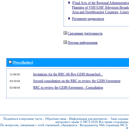
[Final Acts of the Regional Administrativ
Planning of VHF/UHF Television Broadcas
Area and Neighbouring Countries, Gene
Регламент радиосвязи
Связанная деятельность
Прочая информация
[Newsflashes]
Invitations for the RRC-06-Rev.GE89 dispatched...
21/06/05
Second consultation on the RRC to review the GE89 Agreement
04/10/04
RRC to review the GE89 Agreement - Consultation
02/08/04
Подняться в верхнюю часть
-
Обратная связь
-
Информация для контактов
-
Знак охраны
авторского права © МСЭ 2026
Все права сохранены
По вопросам, связанным с этой страницей, обращаться :
Координатор Web-страницы МСЭ-
R