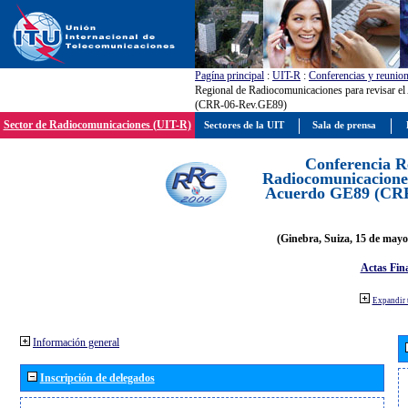
Pagína principal
:
UIT-R
:
Conferencias y reunio
Regional de Radiocomunicaciones para revisar e
(CRR-06-Rev.GE89)
Sector de Radiocomunicaciones (UIT-R)
Sectores de la UIT
Sala de prensa
Conferencia R
Radiocomunicaciones
Acuerdo GE89 (CR
(Ginebra, Suiza, 15 de mayo
Actas Fina
Expandir 
Información general
Inscripción de delegados