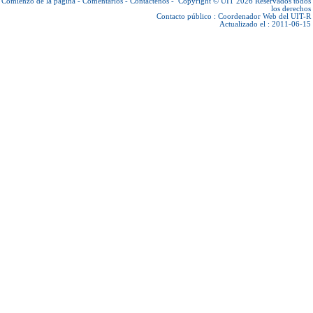
Comienzo de la página
-
Comentarios
-
Contáctenos
-
Copyright © UIT 2026
Reservados todos
los derechos
Contacto público :
Coordenador Web del UIT-R
Actualizado el : 2011-06-15