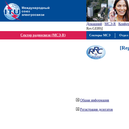
Домашний
:
МСЭ-R
:
Конфер
Rev.GE89)]
Сектор радиосвязи (МСЭ-R)
Секторы МСЭ
Отдел 
[Re
Общая информация
Регистрация делегатов