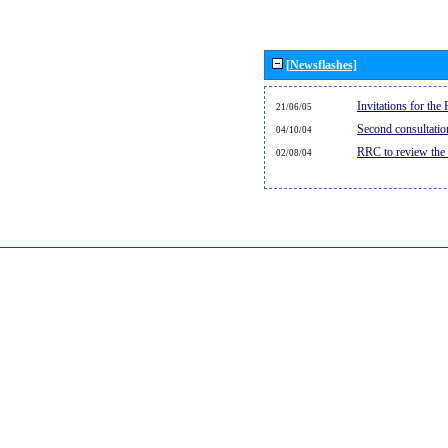
[Newsflashes]
Invitations for th
21/06/05
Second consultati
04/10/04
RRC to review the
02/08/04