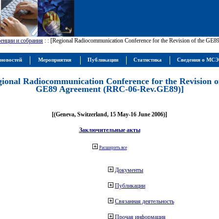
енции и собрания
:
: [Regional Radiocommunication Conference for the Revision of the GE
новостей
Мероприятия
Публикации
Статистика
Сведения о МС
gional Radiocommunication Conference for the Revision o
GE89 Agreement (RRC-06-Rev.GE89)]
[(Geneva, Switzerland, 15 May-16 June 2006)]
Заключительные акты
Расширить все
Документы
Публикации
Связанная деятельность
Прочая информация