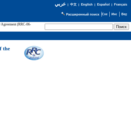
عربي
English
Español
Français
|
中文
|
|
|
Расширенный поиск
89 Agreement (RRC-06-
Э
f the