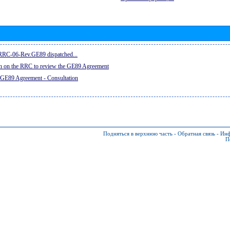
e RRC-06-Rev.GE89 dispatched...
on on the RRC to review the GE89 Agreement
 GE89 Agreement - Consultation
Подняться в верхнюю часть
-
Обратная связь
-
Инф
П