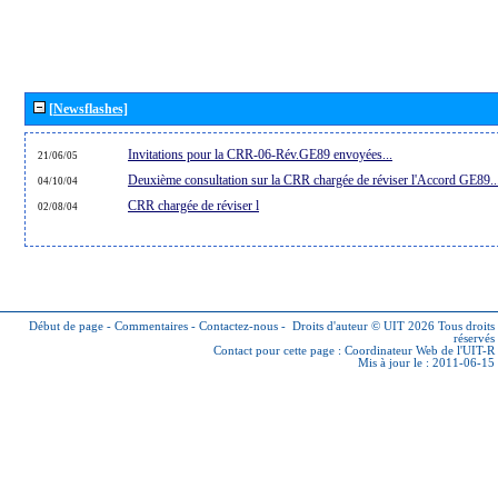
[Newsflashes]
Invitations pour la CRR-06-Rév.GE89 envoyées...
21/06/05
Deuxième consultation sur la CRR chargée de réviser l'Accord GE89..
04/10/04
CRR chargée de réviser l
02/08/04
Début de page
-
Commentaires
-
Contactez-nous
-
Droits d'auteur © UIT 2026
Tous droits
réservés
Contact pour cette page :
Coordinateur Web de l'UIT-R
Mis à jour le : 2011-06-15