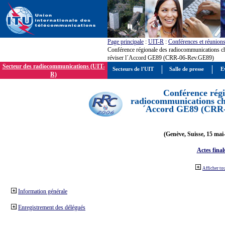
Page principale
:
UIT-R
:
Conférences et réunion
Conférence régionale des radiocommunications c
réviser l´Accord GE89 (CRR-06-Rev.GE89)
Secteur des radiocommunications (UIT-
Secteurs de l'UIT
Salle de presse
E
R)
Conférence régi
radiocommunications cha
´Accord GE89 (CRR
(Genève, Suisse, 15 mai
Actes final
Afficher to
Information générale
Enregistrement des délégués