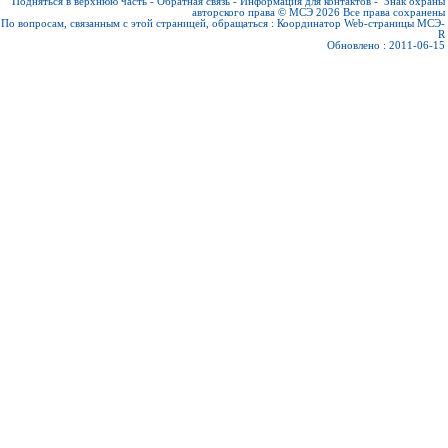
Подняться в верхнюю часть
-
Обратная связь
-
Информация для контактов
-
Знак охраны
авторского права © МСЭ 2026
Все права сохранены
По вопросам, связанным с этой страницей, обращаться :
Координатор Web-страницы МСЭ-
R
Обновлено : 2011-06-15