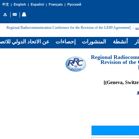
English
Español
Français
Русский
中文
|
|
|
|
: [Regional Radiocommunication Conference for the Revision of the GE89 Agreement
:
ات
ار
أنشطة
المنشورات
إحصاءات
عن الاتحاد الدولي للاتص
[Regional Radiocom
Revision of th
ة