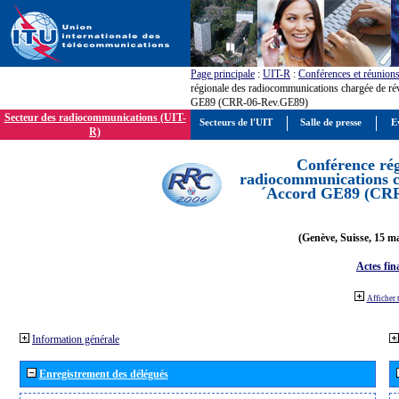
Page principale
:
UIT-R
:
Conférences et réunion
régionale des radiocommunications chargée de ré
GE89 (CRR-06-Rev.GE89)
Secteur des radiocommunications (UIT-
Secteurs de l'UIT
Salle de presse
E
R)
Conférence rég
radiocommunications ch
´Accord GE89 (CR
(Genève, Suisse, 15 ma
Actes fin
Afficher 
Information générale
Enregistrement des délégués