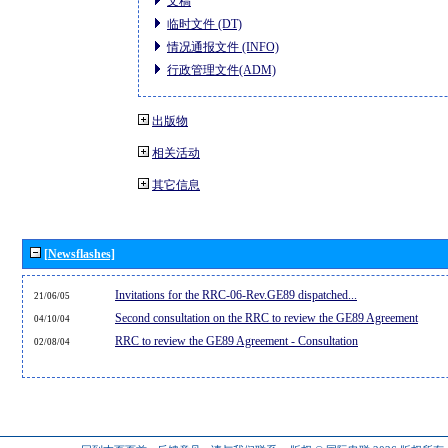
文稿
临时文件 (DT)
情况通报文件 (INFO)
行政管理文件(ADM)
出版物
相关活动
其它信息
[Newsflashes]
Invitations for the RRC-06-Rev.GE89 dispatched...
21/06/05
Second consultation on the RRC to review the GE89 Agreement
04/10/04
RRC to review the GE89 Agreement - Consultation
02/08/04