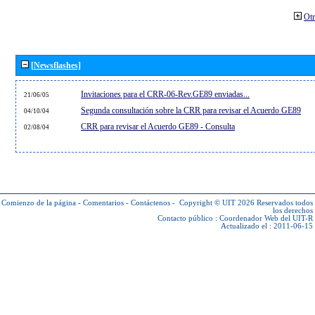
Otr
[Newsflashes]
Invitaciones para el CRR-06-Rev.GE89 enviadas...
21/06/05
Segunda consultación sobre la CRR para revisar el Acuerdo GE89
04/10/04
CRR para revisar el Acuerdo GE89 - Consulta
02/08/04
Comienzo de la página
-
Comentarios
-
Contáctenos
-
Copyright © UIT 2026
Reservados todos
los derechos
Contacto público :
Coordenador Web del UIT-R
Actualizado el : 2011-06-15