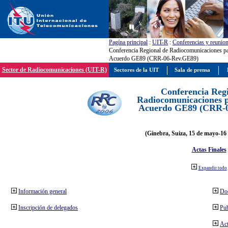
Pagína principal
:
UIT-R
:
Conferencias y reunio
Conferencia Regional de Radiocomunicaciones par
Acuerdo GE89 (CRR-06-Rev.GE89)
Sector de Radiocomunicaciones (UIT-R)
Sectores de la UIT
Sala de prensa
Conferencia Reg
Radiocomunicaciones pa
Acuerdo GE89 (CRR-
(Ginebra, Suiza, 15 de mayo-16 
Actas Finales
Expandir todo
Información general
Do
Inscripción de delegados
Pub
Act