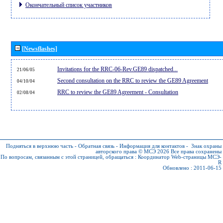
Окончательный список участников
[Newsflashes]
Invitations for the RRC-06-Rev.GE89 dispatched...
21/06/05
Second consultation on the RRC to review the GE89 Agreement
04/10/04
RRC to review the GE89 Agreement - Consultation
02/08/04
Подняться в верхнюю часть
-
Обратная связь
-
Информация для контактов
-
Знак охраны
авторского права © МСЭ 2026
Все права сохранены
По вопросам, связанным с этой страницей, обращаться :
Координатор Web-страницы МСЭ-
R
Обновлено : 2011-06-15