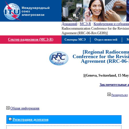
Домашний
:
МСЭ-R
:
Конференции и собрани
Radiocommunication Conference for the Revisio
Agreement (RRC-06-Rev.GE89)]
Сектор радиосвязи (МСЭ-R)
Секторы МСЭ
Отдел новостей
М
[Regional Radiocom
Conference for the Revis
Agreement (RRC-06-
[(Geneva, Switzerland, 15 May
Заключительные 
Расширить все
Общая информация
Регистрация делегатов