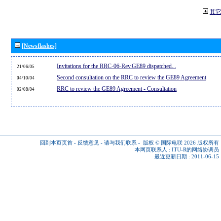
其
[Newsflashes]
Invitations for the RRC-06-Rev.GE89 dispatched...
21/06/05
Second consultation on the RRC to review the GE89 Agreement
04/10/04
RRC to review the GE89 Agreement - Consultation
02/08/04
回到本页页首
-
反馈意见
-
请与我们联系
-
版权 © 国际电联 2026
版权所有
本网页联系人 :
ITU-R的网络协调员
最近更新日期 : 2011-06-15