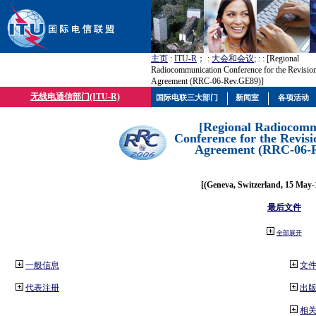
主页
:
ITU-R
； :
大会和会议
; :
: [Regional
Radiocommunication Conference for the Revisio
Agreement (RRC-06-Rev.GE89)]
无线电通信部门(ITU-R)
国际电联三大部门
新闻室
各项活动
[Regional Radiocomm
Conference for the Revisi
Agreement (RRC-06-
[(Geneva, Switzerland, 15 May-
最后文件
全部展开
一般信息
文
代表注册
出
相