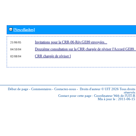
[Newsflashes]
Invitations pour la CRR-06-Rév.GE89 envoyées...
21/06/05
Deuxième consultation sur la CRR chargée de réviser l'Accord GE89..
04/10/04
CRR chargée de réviser l
02/08/04
Début de page
-
Commentaires
-
Contactez-nous
-
Droits d'auteur © UIT 2026
Tous droits
réservés
Contact pour cette page :
Coordinateur Web de l'UIT-R
Mis à jour le : 2011-06-15