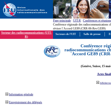
Page principale
:
UIT-R
:
Conférences et réunion
Conférence régionale des radiocommunications c
réviser l´Accord GE89 (CRR-06-Rev.GE89)
Secteur des radiocommunications (UIT-
Secteurs de l'UIT
Salle de presse
E
R)
Conférence régi
radiocommunications cha
´Accord GE89 (CRR
(Genève, Suisse, 15 mai
Actes final
Afficher to
Information générale
Enregistrement des délégués