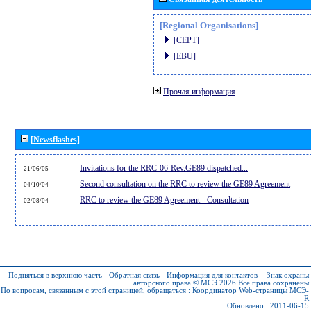
[Regional Organisations]
[CEPT]
[EBU]
Прочая информация
[Newsflashes]
Invitations for the RRC-06-Rev.GE89 dispatched...
21/06/05
Second consultation on the RRC to review the GE89 Agreement
04/10/04
RRC to review the GE89 Agreement - Consultation
02/08/04
Подняться в верхнюю часть
-
Обратная связь
-
Информация для контактов
-
Знак охраны
авторского права © МСЭ 2026
Все права сохранены
По вопросам, связанным с этой страницей, обращаться :
Координатор Web-страницы МСЭ-
R
Обновлено : 2011-06-15