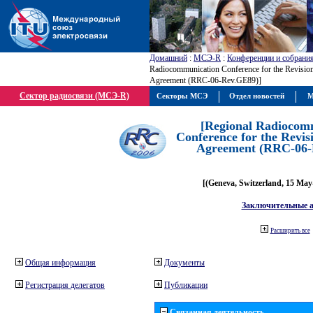
Домашний
:
МСЭ-R
:
Конференции и собрани
Radiocommunication Conference for the Revisio
Agreement (RRC-06-Rev.GE89)]
Сектор радиосвязи (МСЭ-R)
Секторы МСЭ
Отдел новостей
М
[Regional Radiocom
Conference for the Revis
Agreement (RRC-06-
[(Geneva, Switzerland, 15 May
Заключительные 
Расширить все
Общая информация
Документы
Регистрация делегатов
Публикации
Связанная деятельность