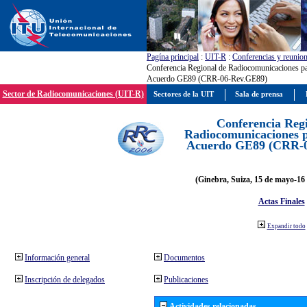
Pagína principal
:
UIT-R
:
Conferencias y reunio
Conferencia Regional de Radiocomunicaciones par
Acuerdo GE89 (CRR-06-Rev.GE89)
Sector de Radiocomunicaciones (UIT-R)
Sectores de la UIT
Sala de prensa
Conferencia Reg
Radiocomunicaciones pa
Acuerdo GE89 (CRR-
(Ginebra, Suiza, 15 de mayo-16 
Actas Finales
Expandir todo
Información general
Documentos
Inscripción de delegados
Publicaciones
Actividades relacionadas