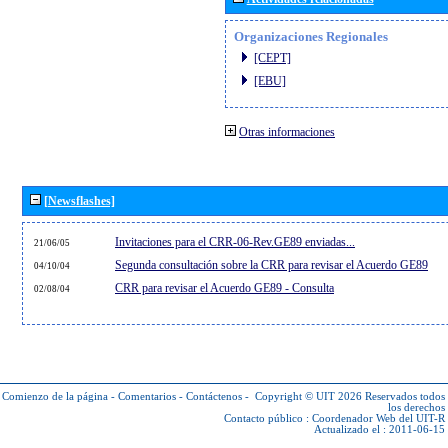
Organizaciones Regionales
[CEPT]
[EBU]
Otras informaciones
[Newsflashes]
Invitaciones para el CRR-06-Rev.GE89 enviadas...
21/06/05
Segunda consultación sobre la CRR para revisar el Acuerdo GE89
04/10/04
CRR para revisar el Acuerdo GE89 - Consulta
02/08/04
Comienzo de la página
-
Comentarios
-
Contáctenos
-
Copyright © UIT 2026
Reservados todos
los derechos
Contacto público :
Coordenador Web del UIT-R
Actualizado el : 2011-06-15