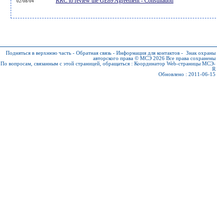
RRC to review the GE89 Agreement - Consultation
02/08/04
Подняться в верхнюю часть
-
Обратная связь
-
Информация для контактов
-
Знак охраны
авторского права © МСЭ 2026
Все права сохранены
По вопросам, связанным с этой страницей, обращаться :
Координатор Web-страницы МСЭ-
R
Обновлено : 2011-06-15