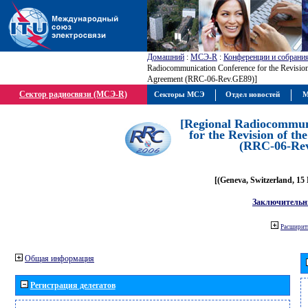
Домашний
:
МСЭ-R
:
Конференции и собрани
Radiocommunication Conference for the Revisio
Agreement (RRC-06-Rev.GE89)]
Сектор радиосвязи (МСЭ-R)
Секторы МСЭ
Отдел новостей
М
[Regional Radiocommun
for the Revision of t
(RRC-06-Re
[(Geneva, Switzerland, 15
Заключительн
Расширить
Общая информация
Регистрация делегатов