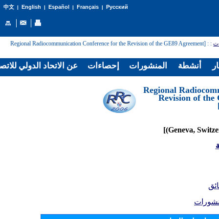
English
Español
Français
Русский
中文
|
|
|
|
: [Regional Radiocommunication Conference for the Revision of the GE89 Agreement
:
ات
ار
أنشطة
المنشورات
إحصاءات
عن الاتحاد الدولي للاتص
[Regional Radiocom
Revision of th
ة
ائق
نشورات