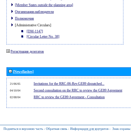
[Member States outside the planning area]
Организации-наблюдатели
Полномочия
[Administrative Circulars]
[DM-1147]
[Circular Letter No. 38]
Регистрация делегатов
[Newsflashes]
Invitations for the RRC-06-Rev.GE89 dispatched...
21/06/05
Second consultation on the RRC to review the GE89 Agreement
04/10/04
RRC to review the GE89 Agreement - Consultation
02/08/04
Подняться в верхнюю часть
-
Обратная связь
-
Информация для контактов
-
Знак охраны