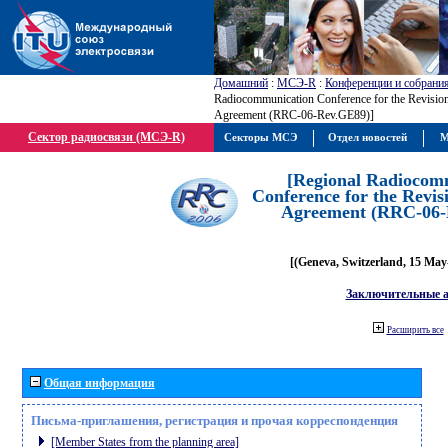
Домашний
:
МСЭ-R
:
Конференции и собрани
Radiocommunication Conference for the Revisio
Agreement (RRC-06-Rev.GE89)]
Сектор радиосвязи (МСЭ-R)
Секторы МСЭ
Отдел новостей
М
[Regional Radiocom
Conference for the Revis
Agreement (RRC-06-
[(Geneva, Switzerland, 15 May
Заключительные 
Расширить все
Общая информация
Письма-приглашения, регистрация и прочая корреспонденция
[Member States from the planning area]